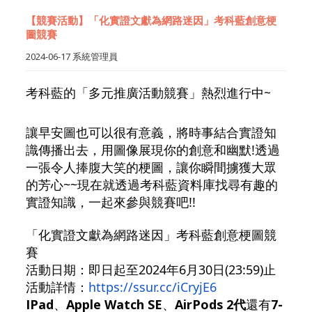
【競賽活動】「化實證文獻為網路迷因」考科藍創意梗
圖競賽
2024-06-17
系統管理員
考科藍的「多元推廣活動競賽」熱烈進行中~
讓早安圖也可以很有意義，將時事結合實證知
識傳播出去，
用圖像展
現你的創意和幽默!透過
一張令人捧腹大笑的梗圖，
讓你瞬間擄獲大
眾
的芳心~~
現在就透過考科藍資料庫找尋有趣的
實證知識，
一起來參與競賽吧!
!
「化實證文獻為網路迷因」考科藍創意梗圖競
賽
活動日期：即日起至2024年6月30日(23:59)止
活動詳情：
https://ssur.cc/iCryjE6
IPad
、
Apple Watch SE
、
AirPods 2代
還有
7-